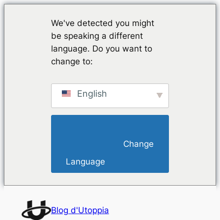
We've detected you might
be speaking a different
language. Do you want to
change to:
English
                        Change 
Language                    
Aller
au
Blog d'Utoppia
contenu