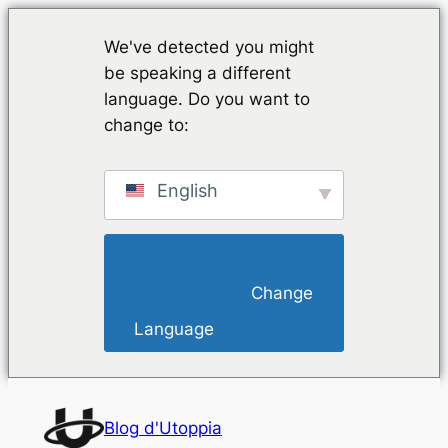
We've detected you might
be speaking a different
language. Do you want to
change to:
English
                        Change 
Language                    
Aller
au
Blog d'Utoppia
contenu