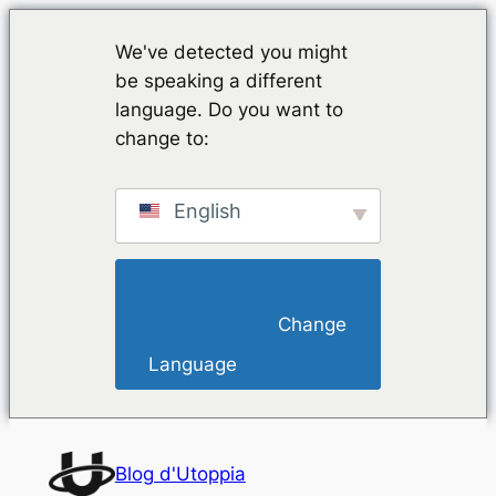
We've detected you might
be speaking a different
language. Do you want to
change to:
English
                        Change 
Language                    
Aller
au
Blog d'Utoppia
contenu