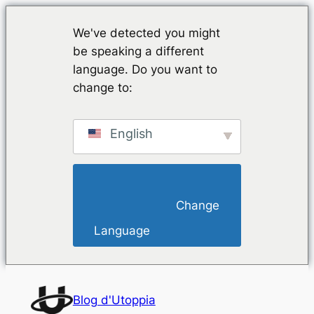
We've detected you might
be speaking a different
language. Do you want to
change to:
English
                        Change 
Language                    
Aller
au
Blog d'Utoppia
contenu