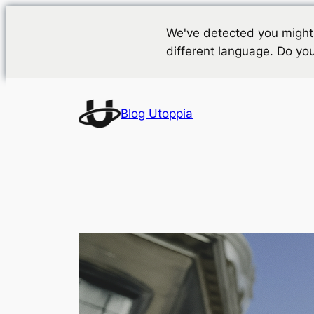
We've detected you might
different language. Do yo
Vai
al
Blog Utoppia
contenuto