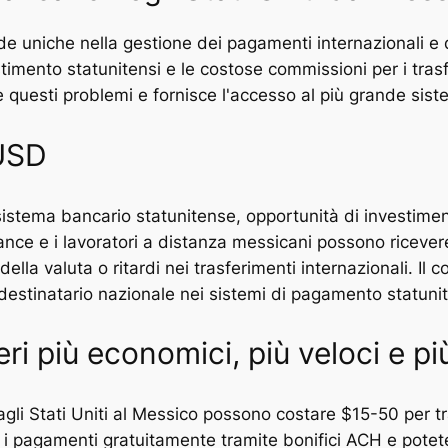
de uniche nella gestione dei pagamenti internazionali e de
stimento statunitensi e le costose commissioni per i tras
ve questi problemi e fornisce l'accesso al più grande sis
 USD
istema bancario statunitense, opportunità di investiment
ance e i lavoratori a distanza messicani possono ricever
ella valuta o ritardi nei trasferimenti internazionali. Il 
destinatario nazionale nei sistemi di pagamento statunit
ri più economici, più veloci e pi
 dagli Stati Uniti al Messico possono costare $15-50 per 
 i pagamenti gratuitamente tramite bonifici ACH e potet