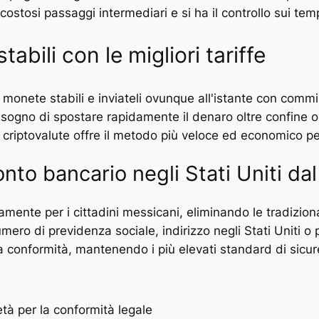
ostosi passaggi intermediari e si ha il controllo sui temp
abili con le migliori tariffe
in monete stabili e inviateli ovunque all'istante con com
bisogno di spostare rapidamente il denaro oltre confine 
le criptovalute offre il metodo più veloce ed economico pe
onto bancario negli Stati Uniti da
camente per i cittadini messicani, eliminando le tradizion
ero di previdenza sociale, indirizzo negli Stati Uniti o p
lla conformità, mantenendo i più elevati standard di sicu
età per la conformità legale