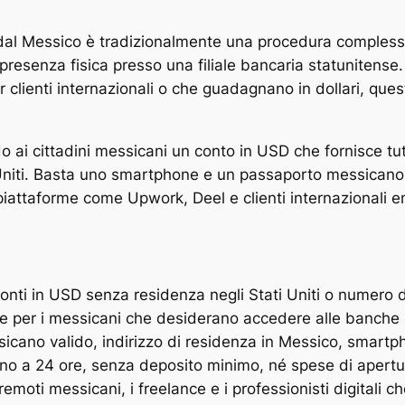
i dal Messico è tradizionalmente una procedura complessa
 presenza fisica presso una filiale bancaria statunitense.
clienti internazionali o che guadagnano in dollari, quest
ai cittadini messicani un conto in USD che fornisce tutt
 Uniti. Basta uno smartphone e un passaporto messicano v
piattaforme come Upwork, Deel e clienti internazionali e
conti in USD senza residenza negli Stati Uniti o numero 
ile per i messicani che desiderano accedere alle banche 
icano valido, indirizzo di residenza in Messico, smartp
ino a 24 ore, senza deposito minimo, né spese di apert
 remoti messicani, i freelance e i professionisti digital