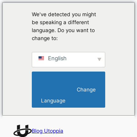
We've detected you might
be speaking a different
language. Do you want to
change to:
English
                        Change 
Language                    
Vai
al
Blog Utoppia
contenuto