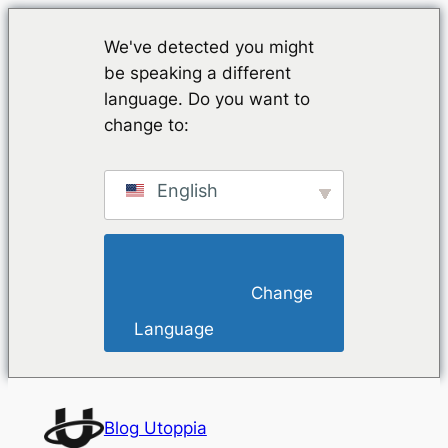
We've detected you might
be speaking a different
language. Do you want to
change to:
English
                        Change 
Language                    
Vai
al
Blog Utoppia
contenuto