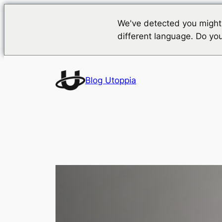
We've detected you might
different language. Do yo
Vai
al
Blog Utoppia
contenuto