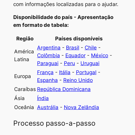
com informações localizadas para o ajudar.
Disponibilidade do país - Apresentação
em formato de tabela:
Região
Países disponíveis
Argentina
-
Brasil
-
Chile
-
América
Colômbia
-
Equador
-
México
-
Latina
Paraguai
-
Peru
-
Uruguai
França
-
Itália
-
Portugal
-
Europa
Espanha
-
Reino Unido
Caraíbas
República Dominicana
Ásia
Índia
Oceânia
Austrália
-
Nova Zelândia
Processo passo-a-passo