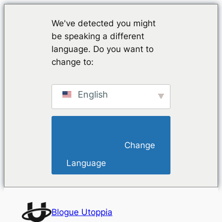
We've detected you might
be speaking a different
language. Do you want to
change to:
English
                        Change 
Language                    
Saltar
para
Blogue Utoppia
o