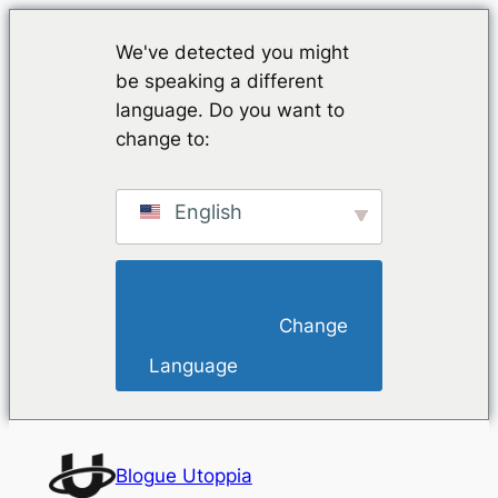
We've detected you might
be speaking a different
language. Do you want to
change to:
English
                        Change 
Language                    
Saltar
para
Blogue Utoppia
o