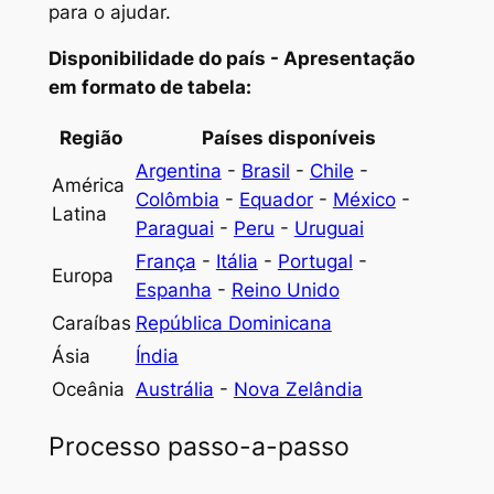
para o ajudar.
Disponibilidade do país - Apresentação
em formato de tabela:
Região
Países disponíveis
Argentina
-
Brasil
-
Chile
-
América
Colômbia
-
Equador
-
México
-
Latina
Paraguai
-
Peru
-
Uruguai
França
-
Itália
-
Portugal
-
Europa
Espanha
-
Reino Unido
Caraíbas
República Dominicana
Ásia
Índia
Oceânia
Austrália
-
Nova Zelândia
Processo passo-a-passo