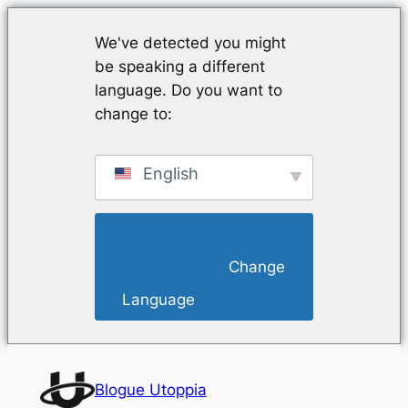
We've detected you might
be speaking a different
language. Do you want to
change to:
English
                        Change 
Language                    
Saltar
para
Blogue Utoppia
o