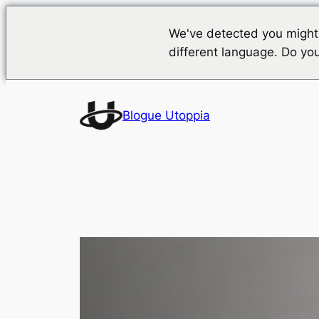
We've detected you might
different language. Do yo
Saltar
para
Blogue Utoppia
o
conteúdo