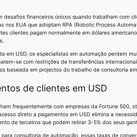
desafios financeiros únicos quando trabalham com clie
s nos EUA que adoptam RPA (Robotic Process Automatio
Estes clientes pagam normalmente em dólares american
s.
da em USD, os especialistas em automação perdem muit
em-se com restrições de transferências internacionais
a baseada em projectos do trabalho de consultoria e
ntos de clientes em USD
alham frequentemente com empresas da Fortune 500, st
acesso direto a pagamentos em USD elimina a necess
nto de terceiros que podem retirar 3-5% dos seus gan
a para consultoria de automação, essas taxas de conv