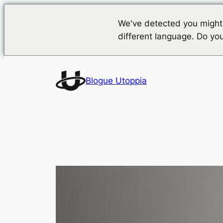
We've detected you might
different language. Do yo
Saltar
para
Blogue Utoppia
o
conteúdo