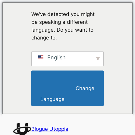
We've detected you might
be speaking a different
language. Do you want to
change to:
English
                        Change 
Language                    
Saltar
para
Blogue Utoppia
o