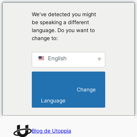
We've detected you might
be speaking a different
language. Do you want to
change to:
English
                        Change 
Language                    
Saltar
al
Blog de Utoppia
contenido