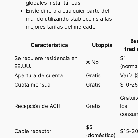
globales instantáneas
Envíe dinero a cualquier parte del
mundo utilizando stablecoins a las
mejores tarifas del mercado
Ba
Característica
Utoppia
tradi
Se requiere residencia en
Sí
❌ No
EE.UU.
(norma
Apertura de cuenta
Gratis
Varía 
Cuota mensual
Gratis
$10-25
Gratuit
Recepción de ACH
Gratis
los
consum
$5
Cable receptor
$15-3
(doméstico)