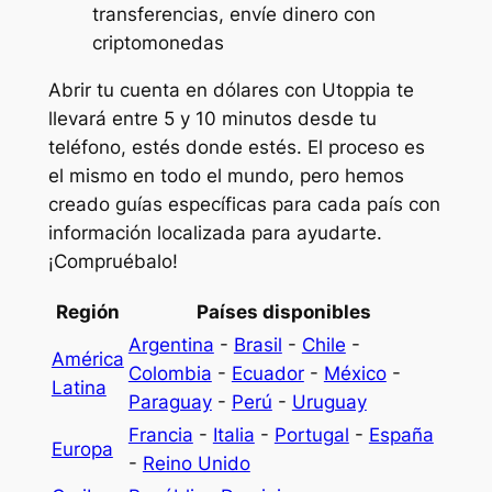
transferencias, envíe dinero con
criptomonedas
Abrir tu cuenta en dólares con Utoppia te
llevará entre 5 y 10 minutos desde tu
teléfono, estés donde estés. El proceso es
el mismo en todo el mundo, pero hemos
creado guías específicas para cada país con
información localizada para ayudarte.
¡Compruébalo!
Región
Países disponibles
Argentina
-
Brasil
-
Chile
-
América
Colombia
-
Ecuador
-
México
-
Latina
Paraguay
-
Perú
-
Uruguay
Francia
-
Italia
-
Portugal
-
España
Europa
-
Reino Unido