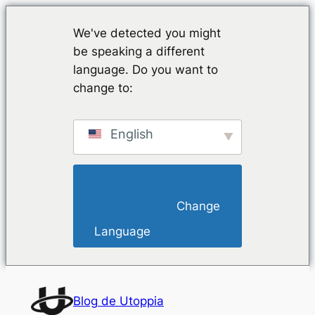
We've detected you might
be speaking a different
language. Do you want to
change to:
English
                        Change 
Language                    
Saltar
al
Blog de Utoppia
contenido