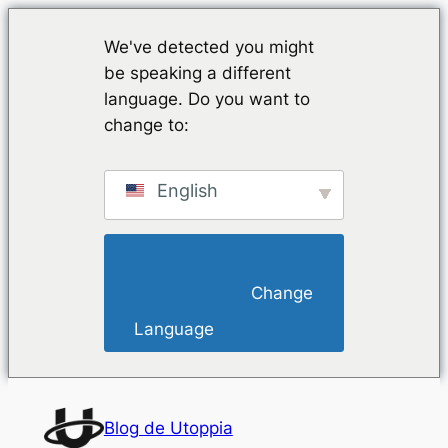
We've detected you might
be speaking a different
language. Do you want to
change to:
English
                        Change 
Language                    
Saltar
al
Blog de Utoppia
contenido