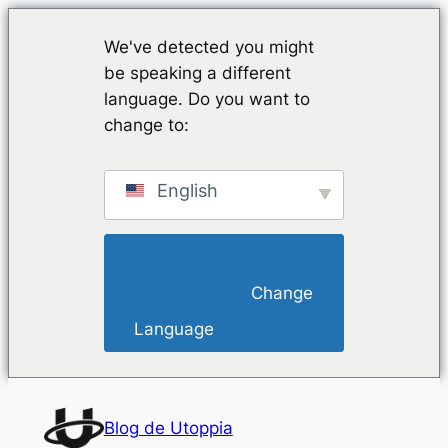
We've detected you might
be speaking a different
language. Do you want to
change to:
English
                        Change 
Language                    
Saltar
al
Blog de Utoppia
contenido