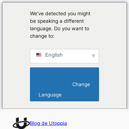
We've detected you might
be speaking a different
language. Do you want to
change to:
English
                        Change 
Language                    
Saltar
al
Blog de Utoppia
contenido