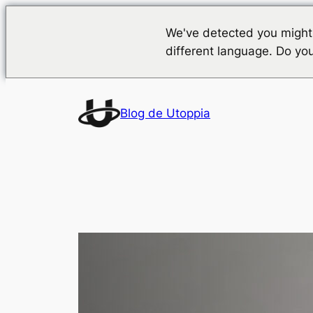
We've detected you might
different language. Do yo
Saltar
al
Blog de Utoppia
contenido