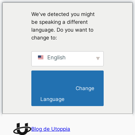
We've detected you might
be speaking a different
language. Do you want to
change to:
English
                        Change 
Language                    
Saltar
al
Blog de Utoppia
contenido