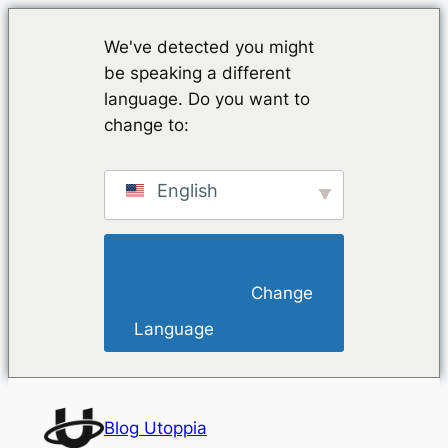
We've detected you might
be speaking a different
language. Do you want to
change to:
English
                        Change 
Language                    
Vai
al
Blog Utoppia
contenuto