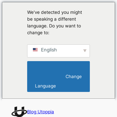
We've detected you might
be speaking a different
language. Do you want to
change to:
English
                        Change 
Language                    
Vai
al
Blog Utoppia
contenuto