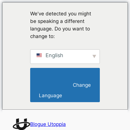
We've detected you might
be speaking a different
language. Do you want to
change to:
English
                        Change 
Language                    
Saltar
para
Blogue Utoppia
o