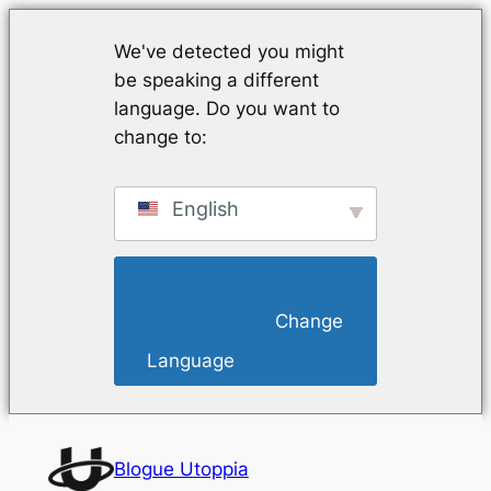
We've detected you might
be speaking a different
language. Do you want to
change to:
English
                        Change 
Language                    
Saltar
para
Blogue Utoppia
o