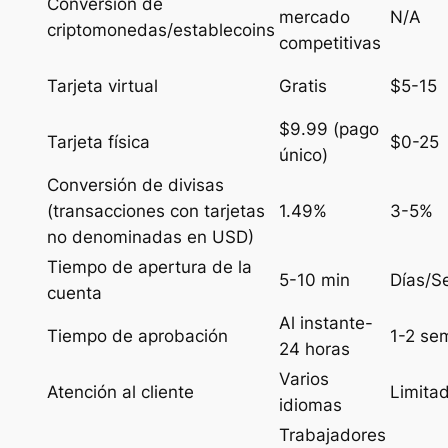
Conversión de
mercado
N/A
criptomonedas/establecoins
competitivas
Tarjeta virtual
Gratis
$5-15
$9.99 (pago
Tarjeta física
$0-25
único)
Conversión de divisas
(transacciones con tarjetas
1.49%
3-5%
no denominadas en USD)
Tiempo de apertura de la
5-10 min
Días/S
cuenta
Al instante-
Tiempo de aprobación
1-2 se
24 horas
Varios
Atención al cliente
Limita
idiomas
Trabajadores