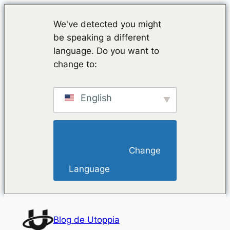
We've detected you might
be speaking a different
language. Do you want to
change to:
English
                        Change 
Language                    
Saltar
al
Blog de Utoppia
contenido