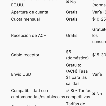
❌ No
EE.UU.
(norma
Apertura de cuenta
Gratis
Varía 
Cuota mensual
Gratis
$10-25
Gratuit
Recepción de ACH
Gratis
los
consum
$5
Cable receptor
$15-3
(doméstico)
Gratuito
(ACH) Tasa
Envío USD
Varía
$1 para las
salidas
Compatibilidad con
✅ Sí - Tarifas
❌ No
criptomonedas/establecoins
competitivas
Tarifas de