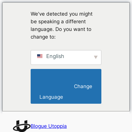
We've detected you might
be speaking a different
language. Do you want to
change to:
English
                        Change 
Language                    
Saltar
para
Blogue Utoppia
o