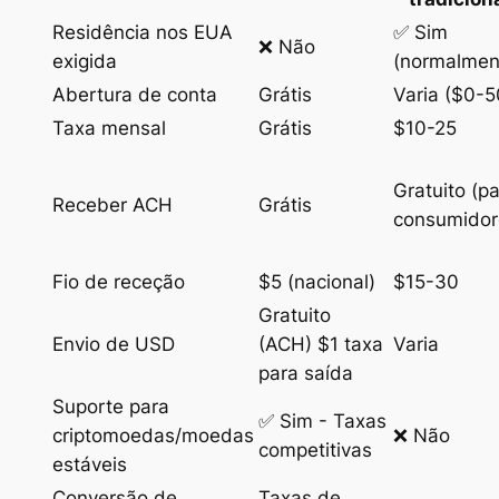
Residência nos EUA
✅ Sim
❌ Não
exigida
(normalmen
Abertura de conta
Grátis
Varia ($0-5
Taxa mensal
Grátis
$10-25
Gratuito (p
Receber ACH
Grátis
consumidor
Fio de receção
$5 (nacional)
$15-30
Gratuito
Envio de USD
(ACH) $1 taxa
Varia
para saída
Suporte para
✅ Sim - Taxas
criptomoedas/moedas
❌ Não
competitivas
estáveis
Conversão de
Taxas de