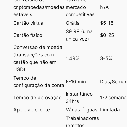
criptomoedas/moedas
mercado
N/A
estáveis
competitivas
Cartão virtual
Grátis
$5-15
$9.99 (uma
Cartão físico
$0-25
única vez)
Conversão de moeda
(transacções com
1.49%
3-5%
cartão que não em
USD)
Tempo de
5-10 min
Dias/Sema
configuração da conta
Instantâneo-
Tempo de aprovação
1-2 semana
24hrs
Apoio ao cliente
Várias línguas
Limitada
Trabalhadores
remotos,