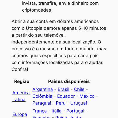
invista, transfira, envie dinheiro com
criptomoedas
Abrir a sua conta em dólares americanos
com o Utoppia demora apenas 5-10 minutos
a partir do seu telemóvel,
independentemente da sua localização. O
processo é o mesmo em todo o mundo, mas
criámos guias específicos para cada país
com informações localizadas para o ajudar.
Confira!
Região
Países disponíveis
Argentina
-
Brasil
-
Chile
-
América
Colômbia
-
Equador
-
México
-
Latina
Paraguai
-
Peru
-
Uruguai
França
-
Itália
-
Portugal
-
Europa
Espanha
-
Reino Unido