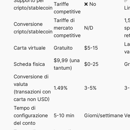
Supporto per
✅ 
Tariffe
❌ No
cripto/stablecoin
Li
competitive
Tariffe di
1,
Conversione
mercato
N/D
sp
cripto/stablecoin
competitive
re
La
Carta virtuale
Gratuito
$5-15
va
$9,99 (una
Scheda fisica
$0-25
Gr
tantum)
Conversione di
valuta
1.49%
3-5%
3
(transazioni con
carta non USD)
Tempo di
configurazione
5-10 min
Giorni/settimane
Ve
del conto